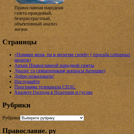
Православная народная
газета-правдивый,
безпристрастный,
объективный анализ
жизни
Страницы
«Помяни меня, ты в молитве своей» ( просьба соборных
молитв)
Архив Православной народной газеты
Диалог со священником( вопросы батюшке)
Добро пожаловать!
Послушайте
Программа телеканала СПАС
Хвалите Господа в Псалтири и гуслях
Рубрики
Рубрики
Православие. ру