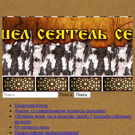
Поиск
Правдивый объективный анализ нашей
Первосвятитель
жизни
Диалог со священником( вопросы батюшке)
«Помяни меня, ты в молитве своей» ( просьба соборных
молитв)
От первого лица
Православное миропонимание