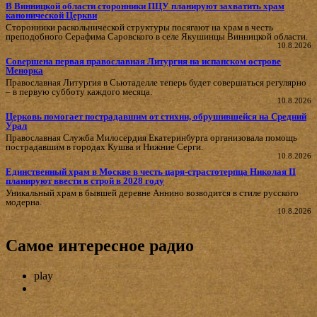
В Винницкой области сторонники ПЦУ планируют захватить храм
канонической Церкви
Сторонники раскольнической структуры посягают на храм в честь
преподобного Серафима Саровского в селе Якушинцы Винницкой области.
10.8.2026
Совершена первая православная Литургия на испанском острове
Менорка
Православная Литургия в Сьютаделле теперь будет совершаться регулярно
– в первую субботу каждого месяца.
10.8.2026
Церковь помогает пострадавшим от стихии, обрушившейся на Средний
Урал
Православная Служба Милосердия Екатеринбурга организовала помощь
пострадавшим в городах Кушва и Нижние Серги.
10.8.2026
Единственный храм в Москве в честь царя-страстотерпца Николая II
планируют ввести в строй в 2028 году
Уникальный храм в бывшей деревне Аннино возводится в стиле русского
модерна.
10.8.2026
Самое интересное радио
play