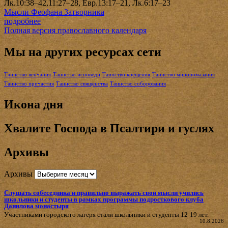
Лк.10:38–42,11:27–28, Евр.13:17–21, Лк.6:17–23
Мысли Феофана Затворника
подробнее
Полная версия православного календаря
Мы на других ресурсах сети
Таинство венчания
Таинство исповеди
Таинство крещения
Таинство миропомазания
Таинство причастия
Таинство священства
Таинство соборования
Икона дня
Хвалите Господа в Псалтири и гуслях
Архивы
Архивы
Слушать собеседника и правильно выражать свои мысли учились
школьники и студенты в рамках программы подросткового клуба
Данилова монастыря
Участниками городского лагеря стали школьники и студенты 12-19 лет.
10.8.2026