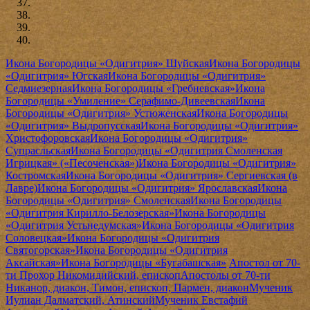
Икона Богородицы «Одигитрия» Шуйская
Икона Богородицы
«Одигитрия» Югская
Икона Богородицы «Одигитрия»
Седмиезерная
Икона Богородицы «Гребневская»
Икона
Богородицы «Умиление» Серафимо-Дивеевская
Икона
Богородицы «Одигитрия» Устюженская
Икона Богородицы
«Одигитрия» Выдропусская
Икона Богородицы «Одигитрия»
Христофоровская
Икона Богородицы «Одигитрия»
Супрасльская
Икона Богородицы «Одигитрия Смоленская
Игрицкая» («Песоченская»)
Икона Богородицы «Одигитрия»
Костромская
Икона Богородицы «Одигитрия» Сергиевская (в
Лавре)
Икона Богородицы «Одигитрия» Ярославская
Икона
Богородицы «Одигитрия» Смоленская
Икона Богородицы
«Одигитрия Кирилло-Белозерская»
Икона Богородицы
«Одигитрия Устьнедумская»
Икона Богородицы «Одигитрия
Соловецкая»
Икона Богородицы «Одигитрия
Святогорская»
Икона Богородицы «Одигитрия
Аксайская»
Икона Богородицы «Бугабашская»
Апостол от 70-
ти Прохор Никомидийский, епископ
Апостолы от 70-ти
Никанор, диакон, Тимон, епископ, Пармен, диакон
Мученик
Иулиан Далматский, Атинский
Мученик Евстафий