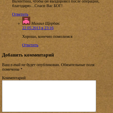
Валентина, чтобы он выздоровел после операции,
благодарю…Спаси Вас БОГ!
Ответить
Михаил Щербак
:
22.05.2013 в 23:16
Хорошо, конечно помолимся
Ответить
Добавить комментарий
Ваш e-mail не будет опубликован.
Обязательные поля
помечены
*
Комментарий