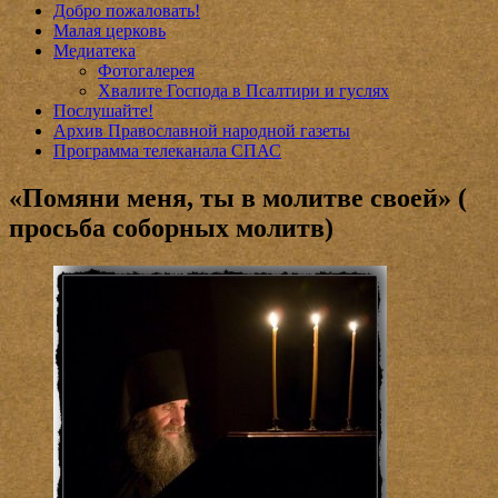
Добро пожаловать!
Малая церковь
Медиатека
Фотогалерея
Хвалите Господа в Псалтири и гуслях
Послушайте!
Архив Православной народной газеты
Программа телеканала СПАС
«Помяни меня, ты в молитве своей» (
просьба соборных молитв)