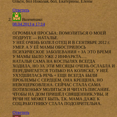
Ольги, бол Николая, бол. Екатерины, Елены
Ответить
Валентина
:
08.04.2013 в 17:14
ОГРОМНАЯ ПРОСЬБА: ПОМОЛИТЬСЯ О МОЕЙ
ПОДРУГЕ — НАТАЛЬЕ.
У НЕЁ ОЧЕНЬ БОЛЕЛ ОТЕЦ И В СЕНТЯБРЕ 2012 г.
УМЕР. А У ЕЁ МАМЫ ОБОСТРИЛОСЬ
ПСИХИЧЕСКОЕ ЗАБОЛЕВАНИЯ + ЗА ЭТО ВРЕМЯ
У МАМЫ БЫЛО УЖЕ 2 ИНФАРКТА….
НАТАЛЬЯ САМА НА КОСТЫЛЯХ ВСЕГДА
ХОДИЛА, НО ЗА ЭТИ МЕСЯЦЫ ОЧЕНЬ ОСЛАБЛА И
ПЕРЕДВИГАЕТСЯ ТОЛЬКО НА КОЛЯСКЕ, У НЕЁ
УХУДШИЛАСЬ РЕЧЬ + ЕЩЕ ВСЕГДА БЫЛИ
ПРОБЛЕМЫ С СЕРДЦЕМ. ОНА КРЕЩЕНА, НО
НЕВОЦЕРКОВЛЕНА. СЕЙЧАС СТАЛА САМА
ПОТИХОНЬКУ МОЛИТЬСЯ И ЧИТАТЬ ПИСАНИЕ.
ЧТОБЫ НА ДОМ ПРИШЁЛ СВЯЩЕННИК,УВЫ, И
РЕЧИ НЕ МОЖЕТ БЫТЬ, Т.К. МАМА ДАЖЕ К
СОЦ.РАБОТНИКУ СТАЛА ПОДОЗРИТЕЛЬНА.
Ответить