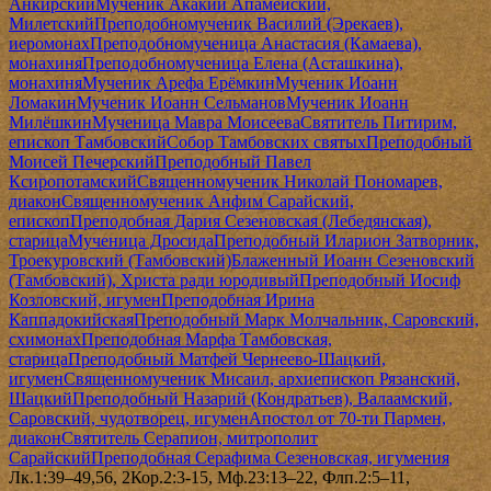
Анкирский
Мученик Акакий Апамейский,
Милетский
Преподобномученик Василий (Эрекаев),
иеромонах
Преподобномученица Анастасия (Камаева),
монахиня
Преподобномученица Елена (Асташкина),
монахиня
Мученик Арефа Ерёмкин
Мученик Иоанн
Ломакин
Мученик Иоанн Сельманов
Мученик Иоанн
Милёшкин
Мученица Мавра Моисеева
Святитель Питирим,
епископ Тамбовский
Собор Тамбовских святых
Преподобный
Моисей Печерский
Преподобный Павел
Ксиропотамский
Священномученик Николай Пономарев,
диакон
Священномученик Анфим Сарайский,
епископ
Преподобная Дария Сезеновская (Лебедянская),
старица
Мученица Дросида
Преподобный Иларион Затворник,
Троекуровский (Тамбовский)
Блаженный Иоанн Сезеновский
(Тамбовский), Христа ради юродивый
Преподобный Иосиф
Козловский, игумен
Преподобная Ирина
Каппадокийская
Преподобный Марк Молчальник, Саровский,
схимонах
Преподобная Марфа Тамбовская,
старица
Преподобный Матфей Чернеево-Шацкий,
игумен
Священномученик Мисаил, архиепископ Рязанский,
Шацкий
Преподобный Назарий (Кондратьев), Валаамский,
Саровский, чудотворец, игумен
Апостол от 70-ти Пармен,
диакон
Святитель Серапион, митрополит
Сарайский
Преподобная Серафима Сезеновская, игумения
Лк.1:39–49,56, 2Кор.2:3-15, Мф.23:13–22, Флп.2:5–11,